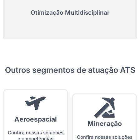
Ver Mais
Otimização Multidisciplinar
Outros segmentos de atuação ATS
Aeroespacial
Mineração
Confira nossas soluções
Confira nossas soluções
e competências